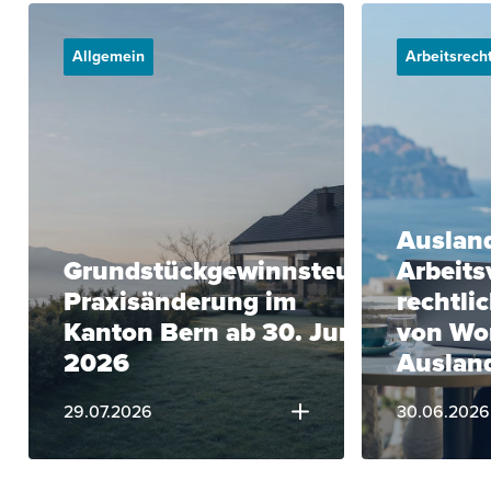
Allgemein
Arbeitsrech
Ausland
Grundstückgewinnsteuer:
Arbeits
Praxisänderung im
rechtli
Kanton Bern ab 30. Juni
von Wo
2026
Auslan
29.07.2026
30.06.2026