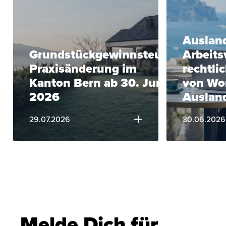
Ausland
Grundstückgewinnsteuer:
Arbeits
Praxisänderung im
rechtli
Kanton Bern ab 30. Juni
von Wo
2026
Auslan
29.07.2026
30.06.2026
Melde Dich für