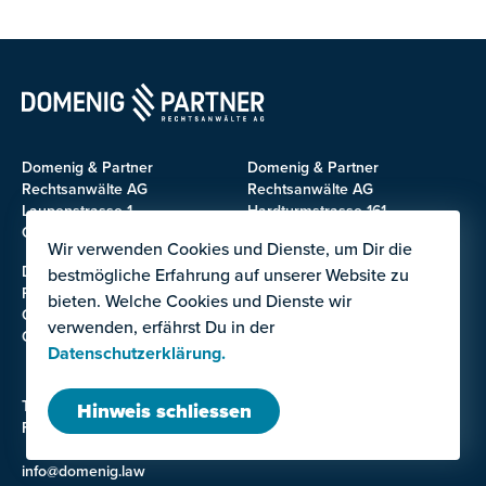
Domenig & Partner
Domenig & Partner
Rechtsanwälte AG
Rechtsanwälte AG
Laupenstrasse 1
Hardturmstrasse 161
CH-3008 Bern
CH-8005 Zürich
Wir verwenden Cookies und Dienste, um Dir die
Domenig & Partner
Domenig & Partner
bestmögliche Erfahrung auf unserer Website zu
Rechtsanwälte AG
Rechtsanwälte AG
bieten. Welche Cookies und Dienste wir
Chollerstrasse 32
Nordstrasse 2
verwenden, erfährst Du in der
CH-6300 Zug
CH-3900 Brig
Datenschutzerklärung.
Tel: +41 58 531 20 00
Hinweis schliessen
Fax: +41 31 380 11 09
info@domenig.law