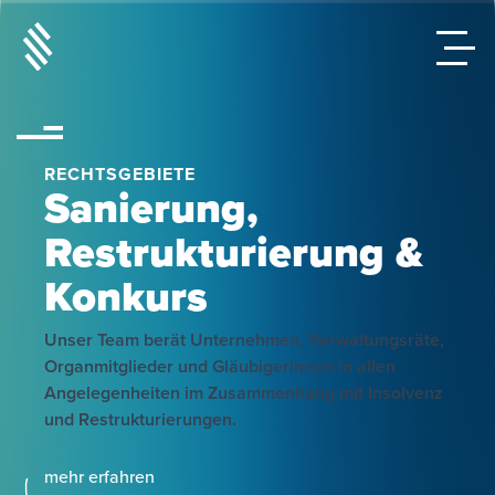
RECHTSGEBIETE
Sanierung,
Restrukturierung &
Konkurs
Unser Team berät Unternehmen, Verwaltungsräte,
Organmitglieder und Gläubigerinnen in allen
Angelegenheiten im Zusammenhang mit Insolvenz
und Restrukturierungen.
mehr erfahren