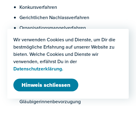
Konkursverfahren
Gerichtlichen Nachlassverfahren
Organisationsmangelverfahren
Wir verwenden Cookies und Dienste, um Dir die
bestmögliche Erfahrung auf unserer Website zu
Wir beraten und vertreten Mitglieder
bieten. Welche Cookies und Dienste wir
der Geschäftsleitung und
verwenden, erfährst Du in der
Verwaltungsräte insbesondere bei:
Datenschutzerklärung.
Drohenden Zahlungsschwierigkeiten
Hinweis schliessen
Vermeidung persönlicher Haftung durch
Konkursverschleppung oder
Gläubigerinnenbevorzugung
Abwehr von Verantwortlichkeitsansprüchen