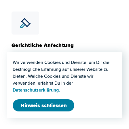
Vertragsredaktion
Im Rahmen von Beschaffungen empfiehlt es sich, die Vert
Gerichtliche Anfechtung
Die gerichtliche Anfechtung von
Beschaffungsunterlagen oder Zuschlägen bzw. die
Wir verwenden Cookies und Dienste, um Dir die
Verteidigung von bestehenden Kriterien oder
bestmögliche Erfahrung auf unserer Website zu
Zuschlägen gehört durch etliche erfolgreich
bieten. Welche Cookies und Dienste wir
geführte Gerichtsverfahren zu unseren
verwenden, erfährst Du in der
Kernfähigkeiten. Gerne unterstützen wir Dich in
Datenschutzerklärung.
einem gerichtlichen Prozess.
Hinweis schliessen
Gerichtliche Anfechtung
Die gerichtliche Anfechtung von Beschaffungsunterlagen o