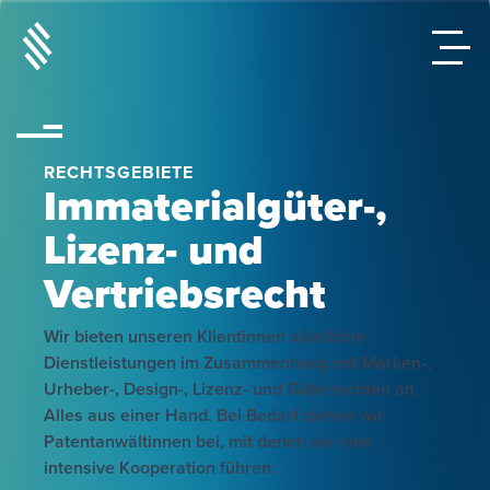
RECHTSGEBIETE
Immaterialgüter-,
Lizenz- und
Vertriebsrecht
Wir bieten unseren Klientinnen sämtliche
Dienstleistungen im Zusammenhang mit Marken-,
Urheber-, Design-, Lizenz- und Güterrechten an.
Alles aus einer Hand. Bei Bedarf ziehen wir
Patentanwältinnen bei, mit denen wir eine
intensive Kooperation führen.