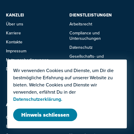
KANZLEI
DIENSTLEISTUNGEN
Über uns
Arbeitsrecht
Karriere
Compliance und
Untersuchungen
Kontakte
Datenschutz
Impressum
Gesellschafts- und
Nutzungsbedingungen
Handelsrecht
Datenschutzerklärung
Wir verwenden Cookies und Dienste, um Dir die
Immobilienrecht
bestmögliche Erfahrung auf unserer Website zu
IT- und Technologierecht
bieten. Welche Cookies und Dienste wir
Mietrecht
verwenden, erfährst Du in der
Datenschutzerklärung.
ANGEBOTE FÜR
Ausland
Hinweis schliessen
Grossunternehmen
Institutionen
Investor:innen
KMU