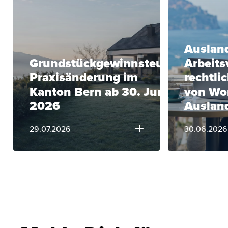
Ausland
Grundstückgewinnsteuer:
Arbeits
Praxisänderung im
rechtli
Kanton Bern ab 30. Juni
von Wo
2026
Auslan
29.07.2026
30.06.2026