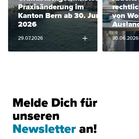
Praxisänderung im
rechtli
Kanton Bern ab 30. Juni
von Wo
2026
Auslan
29.07.2026
30.06.2026
Melde Dich für
unseren
Newsletter
an!