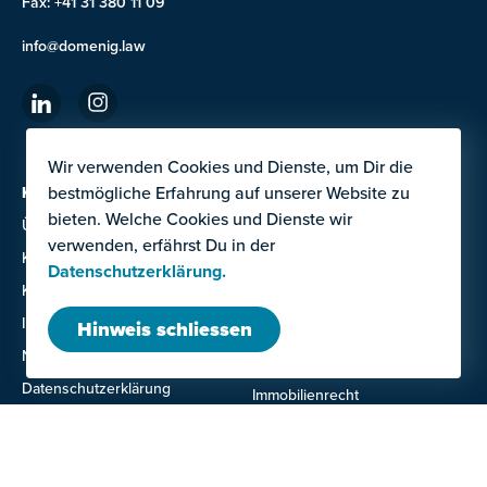
Fax: +41 31 380 11 09
info@domenig.law
Wir verwenden Cookies und Dienste, um Dir die
bestmögliche Erfahrung auf unserer Website zu
KANZLEI
DIENSTLEISTUNGEN
bieten. Welche Cookies und Dienste wir
Über uns
Arbeitsrecht
verwenden, erfährst Du in der
Karriere
Compliance und
Datenschutzerklärung.
Untersuchungen
Kontakte
Datenschutz
Impressum
Hinweis schliessen
Gesellschafts- und
Nutzungsbedingungen
Handelsrecht
Datenschutzerklärung
Immobilienrecht
IT- und Technologierecht
Mietrecht