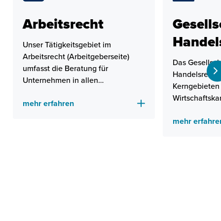
Arbeitsrecht
Gesells
Handel
Unser Tätigkeitsgebiet im
Arbeitsrecht (Arbeitgeberseite)
Das Gesellsch
umfasst die Beratung für
Handelsrecht 
Unternehmen in allen
Kerngebieten
arbeitsrechtlichen Belangen.
Wirtschaftska
mehr erfahren
Anwältinnen 
mehr erfahre
verfügen über
betriebswirtsc
um unseren K
zuverlässige
Dienstleistun