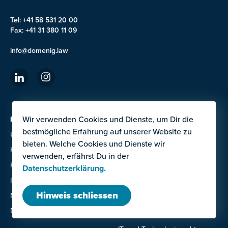
Tel: +41 58 531 20 00
Fax: +41 31 380 11 09
info@domenig.law
Wir verwenden Cookies und Dienste, um Dir die
KANZLEI
DIENSTLEISTUNGEN
bestmögliche Erfahrung auf unserer Website zu
Über uns
Arbeitsrecht
bieten. Welche Cookies und Dienste wir
Karriere
Compliance und
verwenden, erfährst Du in der
Untersuchungen
Kontakte
Datenschutzerklärung.
Datenschutz
Impressum
Gesellschafts- und
Hinweis schliessen
Nutzungsbedingungen
Handelsrecht
Datenschutzerklärung
Immobilienrecht