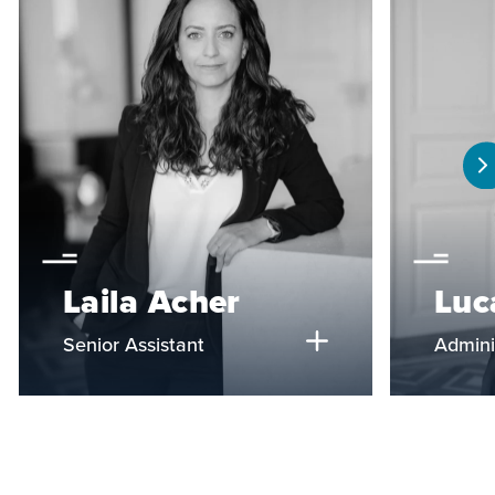
Laila Acher
Luc
Senior Assistant
Admini