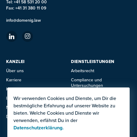
Tel: +41 58 531 20 00
Fax: +41 31 380 11 09
info@domenig.law
KANZLEI
DIENSTLEISTUNGEN
Über uns
Arbeitsrecht
Karriere
Compliance und
Untersuchungen
Kontakte
Datenschutz
Wir verwenden Cookies und Dienste, um Dir die
Impressum
Gesellschafts- und
bestmögliche Erfahrung auf unserer Website zu
Nutzungsbedingungen
Handelsrecht
bieten. Welche Cookies und Dienste wir
Datenschutzerklärung
Immobilienrecht
verwenden, erfährst Du in der
Datenschutzerklärung.
IT- und Technologierecht
Mietrecht