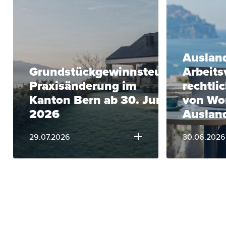
Ausland
Grundstückgewinnsteuer:
Arbeits
Praxisänderung im
rechtli
Kanton Bern ab 30. Juni
von Wo
2026
Auslan
29.07.2026
30.06.2026