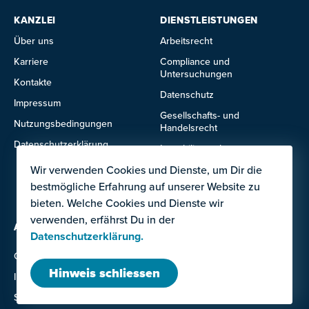
KANZLEI
DIENSTLEISTUNGEN
Über uns
Arbeitsrecht
Karriere
Compliance und
Untersuchungen
Kontakte
Datenschutz
Impressum
Gesellschafts- und
Nutzungsbedingungen
Handelsrecht
Datenschutzerklärung
Immobilienrecht
Wir verwenden Cookies und Dienste, um Dir die
IT- und Technologierecht
bestmögliche Erfahrung auf unserer Website zu
Mietrecht
bieten. Welche Cookies und Dienste wir
verwenden, erfährst Du in der
ANGEBOTE FÜR
Datenschutzerklärung.
Ausland
Grossunternehmen
Institutionen
Hinweis schliessen
Investor:innen
KMU
Startups
Unternehmerinnen