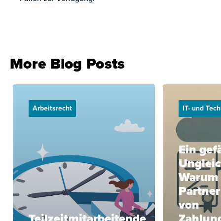
More Blog Posts
Arbeitsrecht
IT- und Tec
Ein gef
Ungleic
Warum 
Partner
von
Teilzeitmitarbeitende
Zahlun