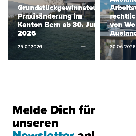
Grundstückgewinnsteuer:
Arbeits
Praxisänderung im
rechtli
Kanton Bern ab 30. Juni
von Wo
2026
Auslan
29.07.2026
30.06.2026
Melde Dich für
unseren
Newsletter
an!