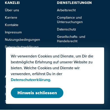
KANZLEI
DIENSTLEISTUNGEN
Über uns
Arbeitsrecht
Karriere
Compliance und
Untersuchungen
Kontakte
Datenschutz
Impressum
Gesellschafts- und
Nutzungsbedingungen
Handelsrecht
Datenschutzerklärung
Immobilienrecht
IT- und Technologierecht
Wir verwenden Cookies und Dienste, um Dir die
bestmögliche Erfahrung auf unserer Website zu
Mietrecht
bieten. Welche Cookies und Dienste wir
verwenden, erfährst Du in der
ANGEBOTE FÜR
Ausland
Datenschutzerklärung.
Grossunternehmen
Institutionen
Hinweis schliessen
Investor:innen
KMU
Startups
Unternehmerinnen