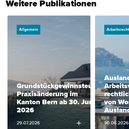
Weitere Publikationen
Allgemein
Arbeitsrech
Ausland
Grundstückgewinnsteuer:
Arbeits
Praxisänderung im
rechtli
Kanton Bern ab 30. Juni
von Wo
2026
Auslan
29.07.2026
30.06.2026