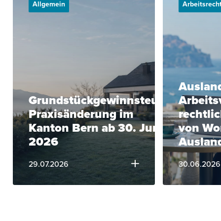
Allgemein
Arbeitsrech
Ausland
Grundstückgewinnsteuer:
Arbeits
Praxisänderung im
rechtli
Kanton Bern ab 30. Juni
von Wo
2026
Auslan
29.07.2026
30.06.2026