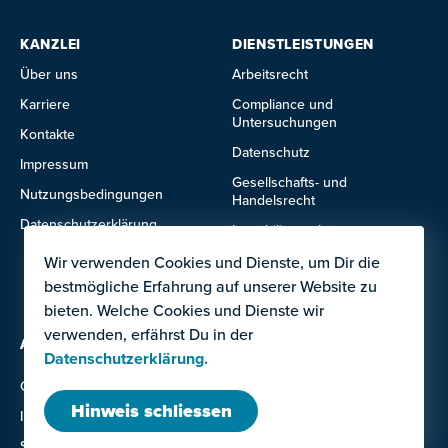
KANZLEI
DIENSTLEISTUNGEN
Über uns
Arbeitsrecht
Karriere
Compliance und
Untersuchungen
Kontakte
Datenschutz
Impressum
Gesellschafts- und
Nutzungsbedingungen
Handelsrecht
Datenschutzerklärung
Immobilienrecht
IT- und Technologierecht
Wir verwenden Cookies und Dienste, um Dir die
bestmögliche Erfahrung auf unserer Website zu
Mietrecht
bieten. Welche Cookies und Dienste wir
verwenden, erfährst Du in der
ANGEBOTE FÜR
Ausland
Datenschutzerklärung.
Grossunternehmen
Institutionen
Hinweis schliessen
Investor:innen
KMU
Startups
Unternehmerinnen