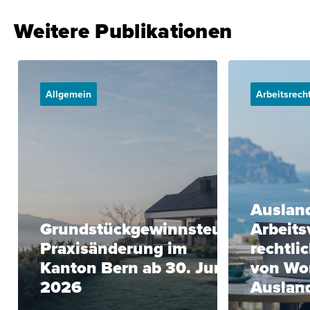
Weitere Publikationen
Allgemein
Arbeitsrech
Ausland
Grundstückgewinnsteuer:
Arbeits
Praxisänderung im
rechtli
Kanton Bern ab 30. Juni
von Wo
2026
Auslan