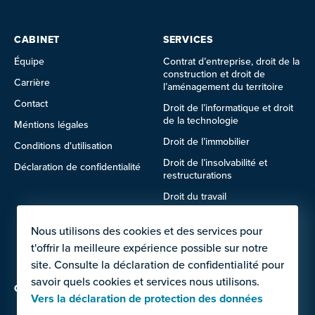
CABINET
SERVICES
Équipe
Contrat d’entreprise, droit de la
construction et droit de
Carrière
l’aménagement du territoire
Contact
Droit de l’informatique et droit
de la technologie
Méntions légales
Droit de l’immobilier
Conditions d'utilisation
Droit de l’insolvabilité et
Déclaration de confidentialité
restructurations
Droit du travail
Droit des sociétés et droit
Nous utilisons des cookies et des services pour
commercial
t'offrir la meilleure expérience possible sur notre
Protection des données
site. Consulte la déclaration de confidentialité pour
savoir quels cookies et services nous utilisons.
OFFRES POUR
Vers la déclaration de protection des données
Entrepreneurs