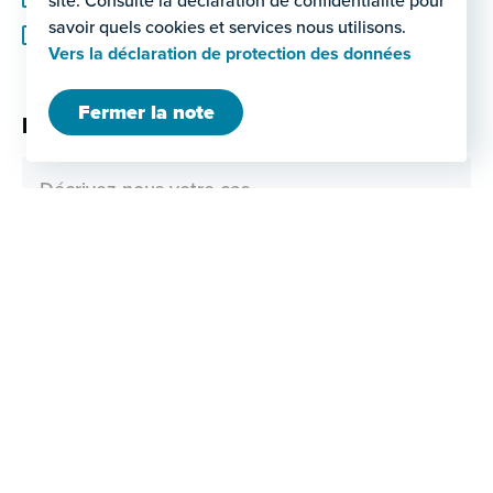
site. Consulte la déclaration de confidentialité pour
savoir quels cookies et services nous utilisons.
Skype
Vers la déclaration de protection des données
Fermer la note
Message
Message
Documents et fichiers (facultatif)
Documents et fichiers
sélectionner
(facultatif)