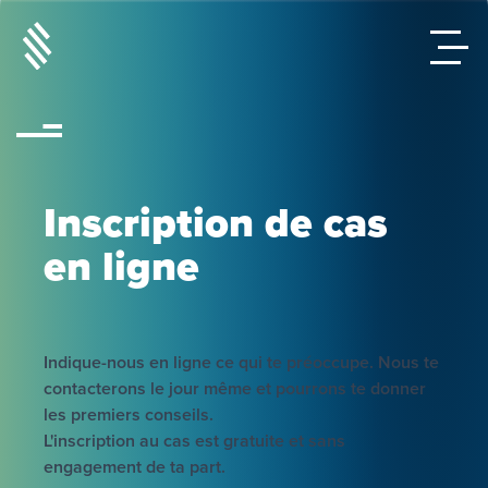
Inscription de cas
en ligne
Indique-nous en ligne ce qui te préoccupe. Nous te
contacterons le jour même et pourrons te donner
les premiers conseils.
L'inscription au cas est gratuite et sans
engagement de ta part.