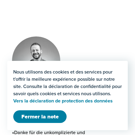
Droit de la restructuration
Il se murmure que plus d'un collaborateur de Domenig & Partn
Nous utilisons des cookies et des services pour
t'offrir la meilleure expérience possible sur notre
site. Consulte la déclaration de confidentialité pour
savoir quels cookies et services nous utilisons.
Arben Lekaj
Vers la déclaration de protection des données
Fermer la note
Entrepreneur et directeur chez BLINK AG
Danke für die unkomplizierte und