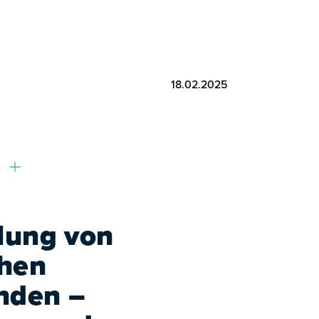
18.02.2025
e
llung von
chen
nden –