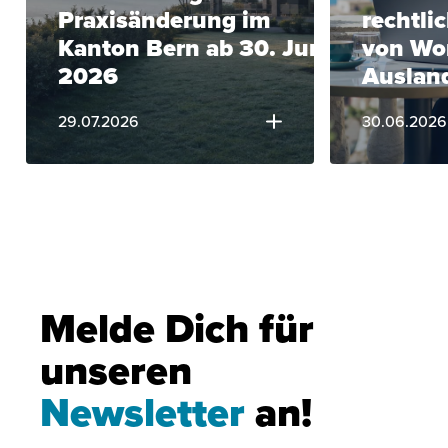
Praxisänderung im
rechtli
Kanton Bern ab 30. Juni
von Wo
2026
Auslan
29.07.2026
30.06.2026
Melde Dich für
unseren
Newsletter
an!