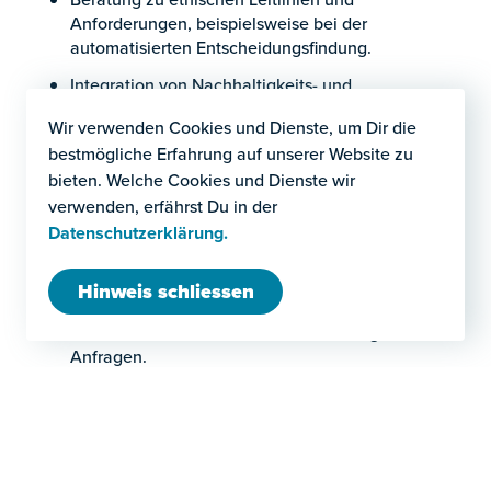
Anforderungen, beispielsweise bei der
automatisierten Entscheidungsfindung.
Integration von Nachhaltigkeits- und
Verantwortlichkeitsprinzipien in Ihre KI-
Wir verwenden Cookies und Dienste, um Dir die
Strategie.
bestmögliche Erfahrung auf unserer Website zu
5. Regulierungsberatung und
bieten. Welche Cookies und Dienste wir
Behördenkommunikation
verwenden, erfährst Du in der
Datenschutzerklärung.
Beratung zur Umsetzung der EU-KI-Verordnung
und anderer regulatorischer Anforderungen.
Hinweis schliessen
Unterstützung bei der Kommunikation mit
Aufsichtsbehörden und der Bearbeitung von
Anfragen.
Vertretung bei regulatorischen Verfahren und
Audits.