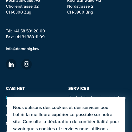
Rechtsanwälte AG
Rechtsanwälte AG
Chollerstrasse 32
Nordstrasse 2
CH-6300 Zug
CH-3900 Brig
Tél: +41 58 531 20 00
Fax: +41 31 380 11 09
info@domenig.law
CABINET
SERVICES
Équipe
Contrat d’entreprise, droit de la
construction et droit de
Carrière
Nous utilisons des cookies et des services pour
l’aménagement du territoire
t'offrir la meilleure expérience possible sur notre
Contact
Droit de l’informatique et droit
site. Consulte la déclaration de confidentialité pour
de la technologie
Méntions légales
savoir quels cookies et services nous utilisons.
Droit de l’immobilier