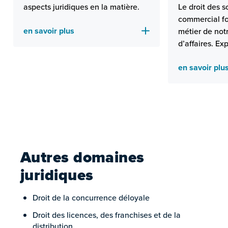
aspects juridiques en la matière.
Le droit des so
commercial fo
en savoir plus
métier de not
d’affaires. Ex
domaines du d
en savoir plu
des entrepris
nos avocats p
prestations fi
nos clients.
Autres domaines
juridiques
Droit de la concurrence déloyale
Droit des licences, des franchises et de la
distribution