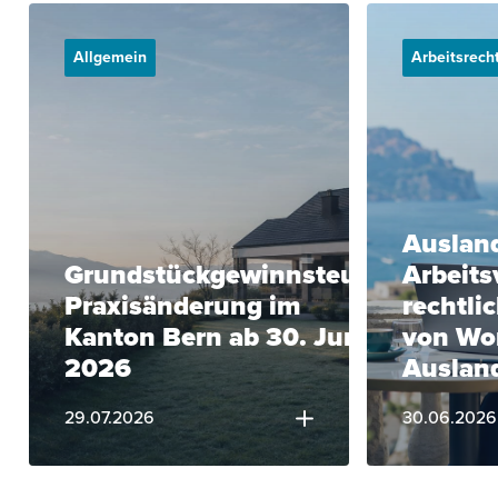
Allgemein
Arbeitsrech
Ausland
Grundstückgewinnsteuer:
Arbeits
Praxisänderung im
rechtli
Kanton Bern ab 30. Juni
von Wo
2026
Auslan
29.07.2026
30.06.2026