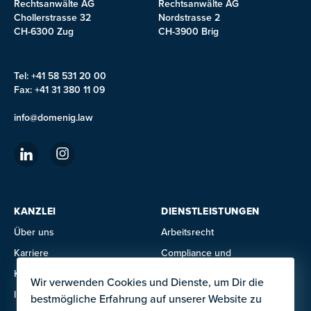
Rechtsanwälte AG
Rechtsanwälte AG
Chollerstrasse 32
Nordstrasse 2
CH-6300 Zug
CH-3900 Brig
Tel: +41 58 531 20 00
Fax: +41 31 380 11 09
info@domenig.law
KANZLEI
DIENSTLEISTUNGEN
Über uns
Arbeitsrecht
Karriere
Compliance und
Untersuchungen
Kontakte
Wir verwenden Cookies und Dienste, um Dir die
Datenschutz
Impressum
bestmögliche Erfahrung auf unserer Website zu
Gesellschafts- und