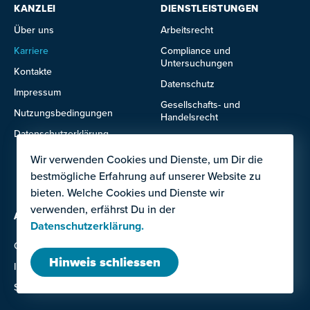
KANZLEI
DIENSTLEISTUNGEN
Über uns
Arbeitsrecht
Karriere
Compliance und
Untersuchungen
Kontakte
Datenschutz
Impressum
Gesellschafts- und
Nutzungsbedingungen
Handelsrecht
Datenschutzerklärung
Immobilienrecht
Wir verwenden Cookies und Dienste, um Dir die
IT- und Technologierecht
bestmögliche Erfahrung auf unserer Website zu
Mietrecht
bieten. Welche Cookies und Dienste wir
verwenden, erfährst Du in der
ANGEBOTE FÜR
Datenschutzerklärung.
Ausland
Grossunternehmen
Institutionen
Hinweis schliessen
Investor:innen
KMU
Startups
Unternehmerinnen