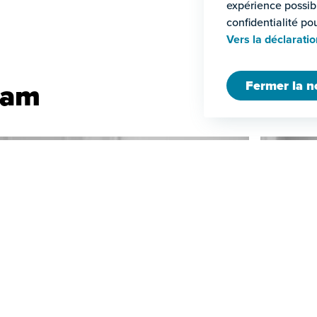
expérience possibl
confidentialité po
Vers la déclarati
eam
Fermer la n