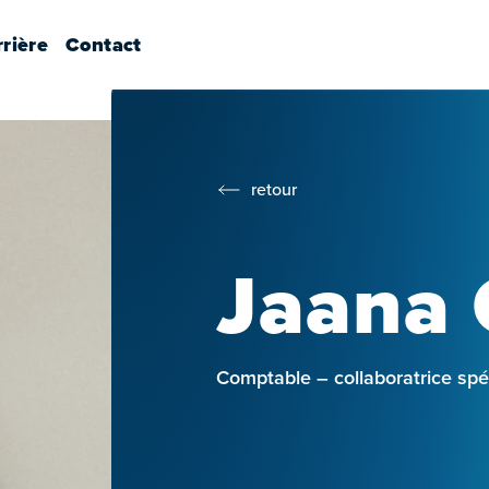
rière
Contact
retour
Jaana 
Comptable – collaboratrice spé