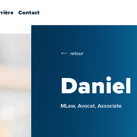
rière
Contact
retour
Daniel
MLaw, Avocat, Associate