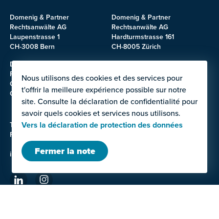
Domenig & Partner
Domenig & Partner
Rechtsanwälte AG
Rechtsanwälte AG
Laupenstrasse 1
Hardturmstrasse 161
CH-3008 Bern
CH-8005 Zürich
Domenig & Partner
Domenig & Partner
Rechtsanwälte AG
Rechtsanwälte AG
Nous utilisons des cookies et des services pour
Chollerstrasse 32
Nordstrasse 2
t'offrir la meilleure expérience possible sur notre
CH-6300 Zug
CH-3900 Brig
site. Consulte la déclaration de confidentialité pour
savoir quels cookies et services nous utilisons.
Vers la déclaration de protection des données
Tél: +41 58 531 20 00
Fax: +41 31 380 11 09
Fermer la note
info@domenig.law