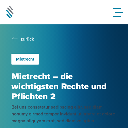
zurück
Mietrecht
Mietrecht – die
wichtigsten Rechte und
Pflichten 2
Bei uns consetetur sadipscing elitr, sed diam
nonumy eirmod tempor invidunt ut labore et dolore
magna aliquyam erat, sed diam voluptua.