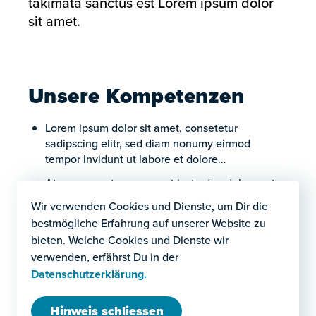
takimata sanctus est Lorem ipsum dolor
sit amet.
Unsere Kompetenzen
Lorem ipsum dolor sit amet, consetetur
sadipscing elitr, sed diam nonumy eirmod
tempor invidunt ut labore et dolore…
At vero eos et accusam et justo duo dolores et
ea rebum. Stet clita kasd gubergren, no sea
Wir verwenden Cookies und Dienste, um Dir die
takimata sanctus est Lorem ipsum dolor sit amet.
bestmögliche Erfahrung auf unserer Website zu
At vero eos et accusam et justo duo dolores et
bieten. Welche Cookies und Dienste wir
ea rebum.
verwenden, erfährst Du in der
Lorem ipsum dolor sit amet, consetetur
Datenschutzerklärung.
sadipscing elitr, sed diam nonumy eirmod
tempor invidunt ut labore et dolore…
Hinweis schliessen
elektronisch).