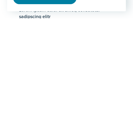
Lorem ipsum dolor sit amet, consetetur
sadipscing elitr
Involviertes
Team
zum Team